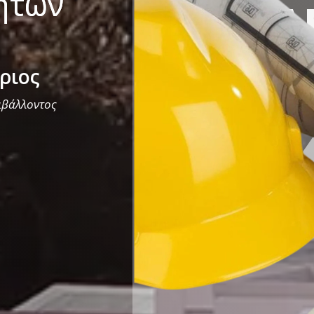
νήτων
ΜΗΧΑ
ριος
ιβάλλοντος