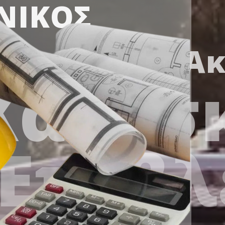
ΝΙΚΟΣ
Εκτιμήσεις Α
Κατασ
Επίβ