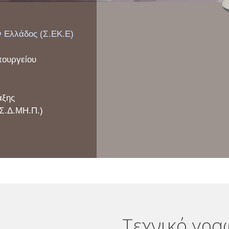
ν Ελλάδος
(Σ.ΕΚ.Ε)
ουργείου
άξης
Σ.Δ.ΜΗ.Π.)
Tεχνικό γρα