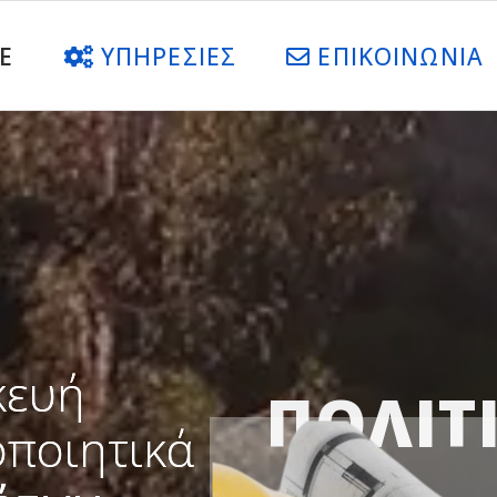
E
YΠΗΡΕΣΙΕΣ
ΕΠΙΚΟΙΝΩΝΙΑ
κευή
ΠΟΛΙΤ
οποιητικά