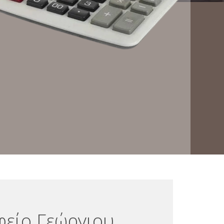
φείο Γεώργιου