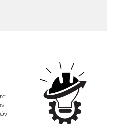
τα
υν
τών